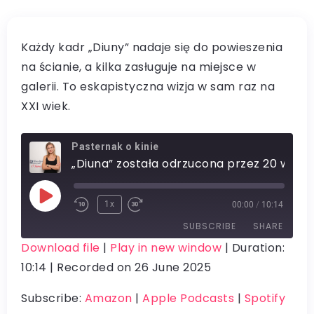
Każdy kadr „Diuny” nadaje się do powieszenia
na ścianie, a kilka zasługuje na miejsce w
galerii. To eskapistyczna wizja w sam raz na
XXI wiek.
Pasternak o kinie
„Diuna” została odrzucona przez 20 wydawnictw. Po czym „Gwiezdne wojny” się nią inspirowały
1x
00:00
/
10:14
SUBSCRIBE
SHARE
Download file
|
Play in new window
|
Duration:
10:14
|
Recorded on 26 June 2025
SHARE
Amazon
Apple Podcasts
Spotify
LINK
Subscribe:
Amazon
|
Apple Podcasts
|
Spotify
RSS FEED