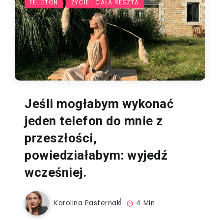
FELIETON
ŻYCIE I CAŁA RESZTA
Jeśli mogłabym wykonać
jeden telefon do mnie z
przeszłości,
powiedziałabym: wyjedź
wcześniej.
Karolina Pasternak
4 Min