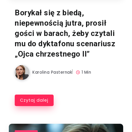
Borykał się z biedą,
niepewnością jutra, prosił
gości w barach, żeby czytali
mu do dyktafonu scenariusz
„Ojca chrzestnego II”
Karolina Pasternak
1 Min
Czytaj dalej