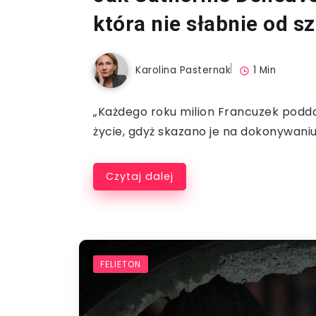
która nie słabnie od s
Karolina Pasternak
1 Min
„Każdego roku milion Francuzek poddaj
życie, gdyż skazano je na dokonywaniu 
Czytaj dalej
FELIETON