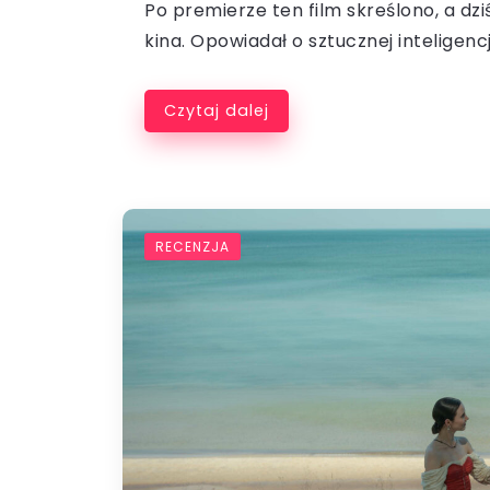
Po premierze ten film skreślono, a dziś
kina. Opowiadał o sztucznej inteligencji 
Czytaj dalej
RECENZJA