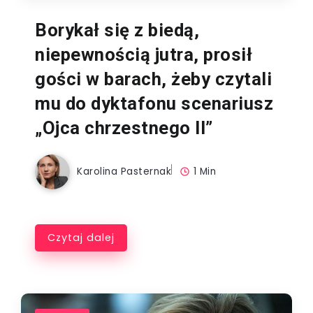
Borykał się z biedą,
niepewnością jutra, prosił
gości w barach, żeby czytali
mu do dyktafonu scenariusz
„Ojca chrzestnego II”
Karolina Pasternak
1 Min
Czytaj dalej