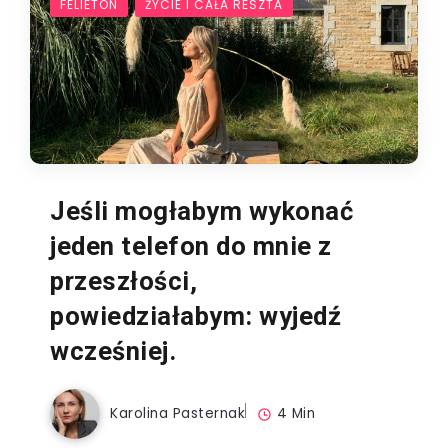
FELIETON
ŻYCIE I CAŁA RESZTA
Jeśli mogłabym wykonać
jeden telefon do mnie z
przeszłości,
powiedziałabym: wyjedź
wcześniej.
Karolina Pasternak
4 Min