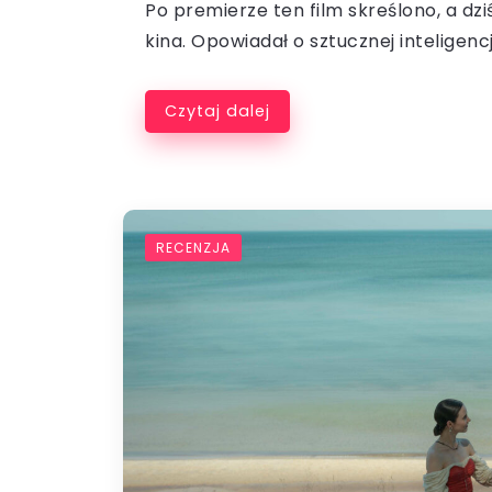
Po premierze ten film skreślono, a dziś
kina. Opowiadał o sztucznej inteligencji 
Czytaj dalej
RECENZJA