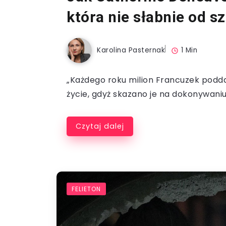
która nie słabnie od s
Karolina Pasternak
1 Min
„Każdego roku milion Francuzek poddaj
życie, gdyż skazano je na dokonywaniu 
Czytaj dalej
FELIETON